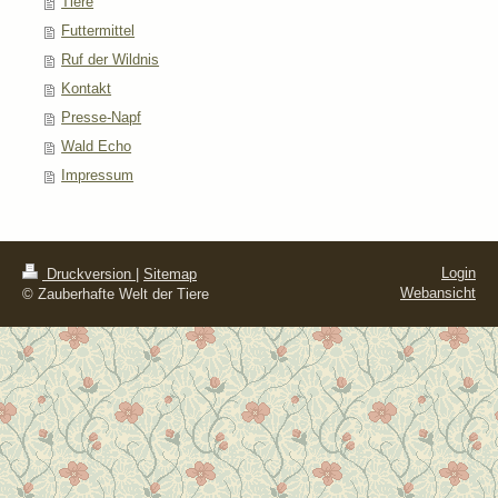
Tiere
Futtermittel
Ruf der Wildnis
Kontakt
Presse-Napf
Wald Echo
Impressum
Login
Druckversion
|
Sitemap
Webansicht
© Zauberhafte Welt der Tiere